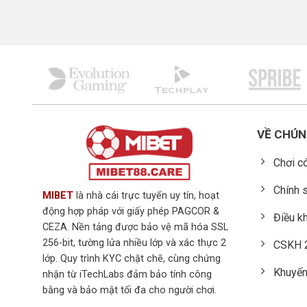
VỀ CHÚN
Chơi c
Chính 
MIBET
là nhà cái trực tuyến uy tín, hoạt
động hợp pháp với giấy phép PAGCOR &
Điều k
CEZA. Nền tảng được bảo vệ mã hóa SSL
256-bit, tường lửa nhiều lớp và xác thực 2
CSKH 
lớp. Quy trình KYC chặt chẽ, cùng chứng
Khuyến
nhận từ iTechLabs đảm bảo tính công
bằng và bảo mật tối đa cho người chơi.