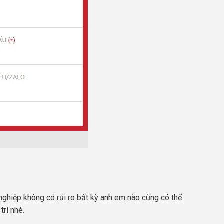
 nghiệp không có rủi ro bất kỳ anh em nào cũng có thể
trí nhé.