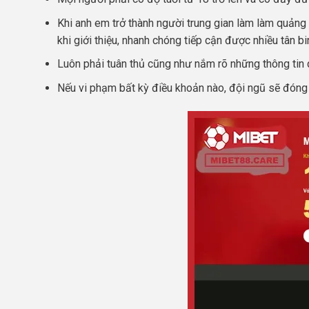
Khi anh em trở thành người trung gian làm làm quảng 
khi giới thiệu, nhanh chóng tiếp cận được nhiều tân 
Luôn phải tuân thủ cũng như nắm rõ những thông tin q
Nếu vi phạm bất kỳ điều khoản nào, đội ngũ sẽ đóng 