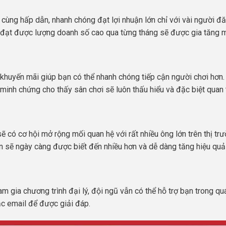
ùng hấp dẫn, nhanh chóng đạt lợi nhuận lớn chỉ với vài người đă
em đạt được lượng doanh số cao qua từng tháng sẽ được gia tăng 
và khuyến mãi giúp bạn có thể nhanh chóng tiếp cận người chơi hơn
minh chứng cho thấy sân chơi sẽ luôn thấu hiểu và đặc biệt quan 
sẽ có cơ hội mở rộng mối quan hệ với rất nhiều ông lớn trên thị tr
ạn sẽ ngày càng được biết đến nhiều hơn và dễ dàng tăng hiệu quả 
 gia chương trình đại lý, đội ngũ vẫn có thể hỗ trợ bạn trong quá
ặc email để được giải đáp.