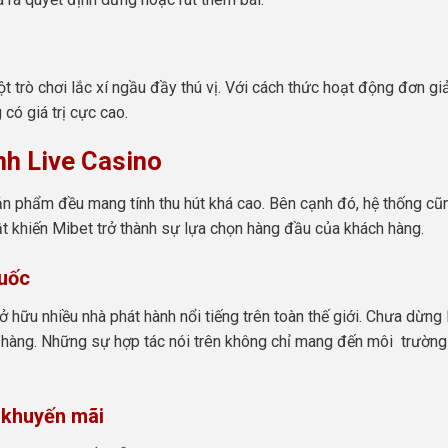
 trò chơi lắc xí ngầu đầy thú vị. Với cách thức hoạt động đơn gi
ó giá trị cực cao.
nh Live Casino
ản phẩm đều mang tính thu hút khá cao. Bên cạnh đó, hệ thống c
ật khiến Mibet trở thành sự lựa chọn hàng đầu của khách hàng.
quốc
ở hữu nhiều nhà phát hành nổi tiếng trên toàn thế giới. Chưa dừng
h hàng. Những sự hợp tác nói trên không chỉ mang đến môi trường
 khuyến mãi