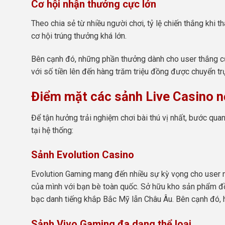
Cơ hội nhận thưởng cực lớn
Theo chia sẻ từ nhiều người chơi, tỷ lệ chiến thắng khi
cơ hội trúng thưởng khá lớn.
Bên cạnh đó, những phần thưởng dành cho user thắng cượ
với số tiền lên đến hàng trăm triệu đồng được chuyển trự
Điểm mặt các sảnh Live Casino nổ
Để tận hưởng trải nghiệm chơi bài thú vị nhất, bước quan
tại hệ thống:
Sảnh Evolution Casino
Evolution Gaming mang đến nhiều sự kỳ vọng cho user nhờ
của mình với bạn bè toàn quốc. Sở hữu kho sản phẩm đồ 
bạc danh tiếng khắp Bắc Mỹ lẫn Châu Âu. Bên cạnh đó, h
Sảnh Vivo Gaming đa dạng thể loại