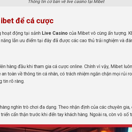
Thông tin cơ bản về live casino tại Mibet
Mibet để cá cược
ng hoạt động tại sảnh
Live Casino
của Mibet vô cùng ấn tượng. K
nh năng lẫn ưu điểm tại đây đã được các cao thủ trải nghiệm và đán
 lên hàng đầu khi tham gia cá cược online. Chính vì vậy, Mibet 
n toàn về thông tin cá nhân, có trách nhiệm ngăn chặn mọi rủi ro
 tin rõ ràng.
 hàng nghìn trò chơi đa dạng. Theo nhận định của các chuyên gia,
iển cẩn thận trước khi đến tay khách hàng. Ngoài ra, còn vô số t