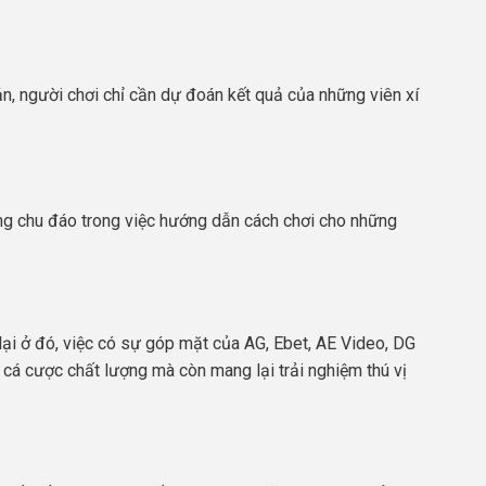
ản, người chơi chỉ cần dự đoán kết quả của những viên xí
ũng chu đáo trong việc hướng dẫn cách chơi cho những
 lại ở đó, việc có sự góp mặt của AG, Ebet, AE Video, DG
 cá cược chất lượng mà còn mang lại trải nghiệm thú vị