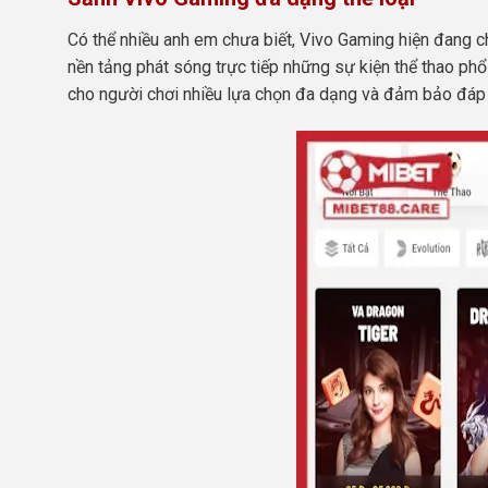
Có thể nhiều anh em chưa biết, Vivo Gaming hiện đang ch
nền tảng phát sóng trực tiếp những sự kiện thể thao ph
cho người chơi nhiều lựa chọn đa dạng và đảm bảo đáp ứ