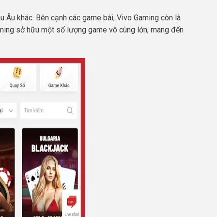
âu Âu khác. Bên cạnh các game bài, Vivo Gaming còn là
 Gaming sở hữu một số lượng game vô cùng lớn, mang đến