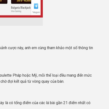
i sảnh cược này, anh em cùng tham khảo một số thông tin
a Roulette Pháp hoặc Mỹ, mỗi thể loại đều mang đến mức
 chờ đợi kết quả từ vòng quay của bàn.
này là có tổng điểm của các lá bài gần 21 điểm nhất có