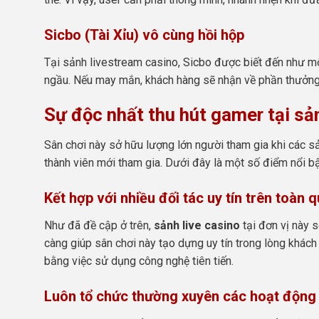
Sicbo (Tài Xỉu) vô cùng hồi hộp
Tại sảnh livestream casino, Sicbo được biết đến như một
ngầu. Nếu may mắn, khách hàng sẽ nhận về phần thưởng c
Sự độc nhất thu hút gamer tại sả
Sân chơi này sở hữu lượng lớn người tham gia khi các s
thành viên mới tham gia. Dưới đây là một số điểm nổi b
Kết hợp với nhiều đối tác uy tín trên toàn 
Như đã đề cập ở trên,
sảnh live casino
tại đơn vị này s
càng giúp sân chơi này tạo dựng uy tín trong lòng khác
bằng việc sử dụng công nghệ tiên tiến.
Luôn tổ chức thường xuyên các hoạt động