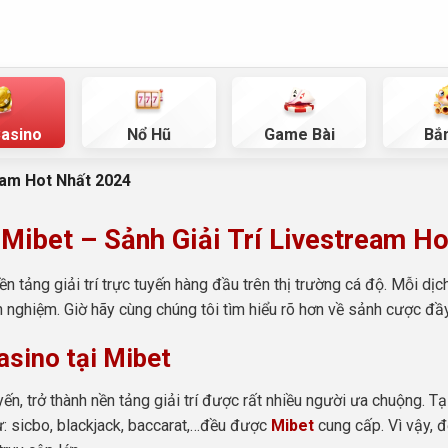
Casino
Nổ Hũ
Game Bài
Bắ
eam Hot Nhất 2024
 Mibet – Sảnh Giải Trí Livestream H
n tảng giải trí trực tuyến hàng đầu trên thị trường cá độ. Mỗi 
 nghiệm. Giờ hãy cùng chúng tôi tìm hiểu rõ hơn về sảnh cược đầy 
asino tại Mibet
yến, trở thành nền tảng giải trí được rất nhiều người ưa chuộng. T
: sicbo, blackjack, baccarat,…đều được
Mibet
cung cấp. Vì vậy, 