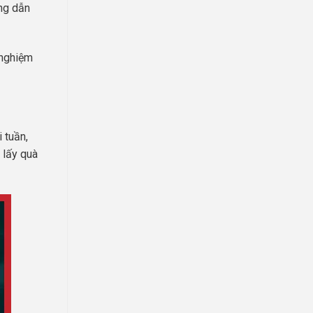
ng dẫn
 nghiệm
 tuần,
 lấy quà