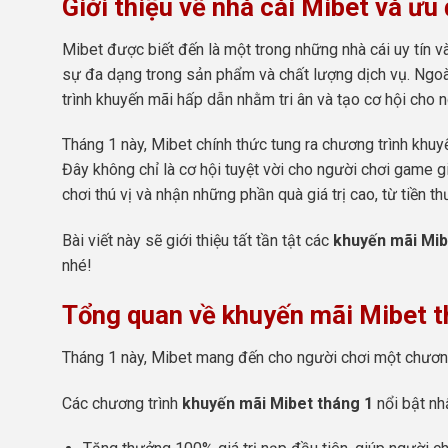
Giới thiệu về nhà cái Mibet và ưu
Mibet được biết đến là một trong những nhà cái uy tín v
sự đa dạng trong sản phẩm và chất lượng dịch vụ. Ngo
trình khuyến mãi hấp dẫn nhằm tri ân và tạo cơ hội cho n
Tháng 1 này, Mibet chính thức tung ra chương trình khuyế
Đây không chỉ là cơ hội tuyệt vời cho người chơi game gi
chơi thú vị và nhận những phần quà giá trị cao, từ tiền 
Bài viết này sẽ giới thiệu tất tần tật các
khuyến mãi Mib
nhé!
Tổng quan về khuyến mãi Mibet t
Tháng 1 này, Mibet mang đến cho người chơi một chương 
Các chương trình
khuyến mãi Mibet tháng 1
nổi bật nh