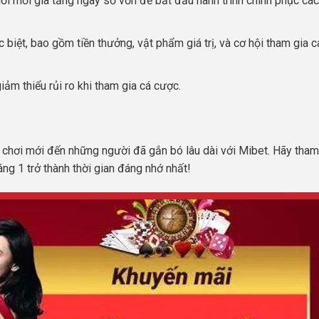
ơi mới gia tăng ngay số vốn để bắt đầu hành trình chinh phục các
iệt, bao gồm tiền thưởng, vật phẩm giá trị, và cơ hội tham gia 
iảm thiểu rủi ro khi tham gia cá cược.
i chơi mới đến những người đã gắn bó lâu dài với Mibet. Hãy tham
ng 1 trở thành thời gian đáng nhớ nhất!