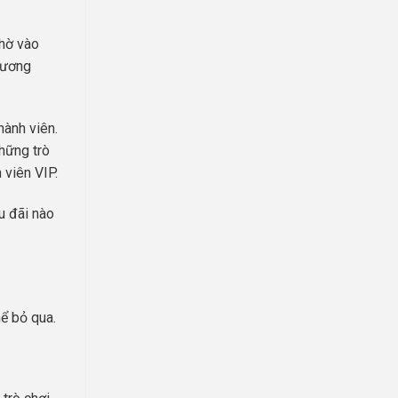
Xổ
Số
nhờ vào
Keno
hương
hành viên.
những trò
 viên VIP.
u đãi nào
ể bỏ qua.