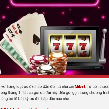
 với hàng loạt ưu đãi hấp dẫn đến từ nhà cái
Mibet
. Từ tiền thưở
trong tháng 1. Tất cả gói ưu đãi này đều gói gọn trong chương trì
hông bỏ lỡ bất kỳ ưu đãi hấp dẫn nào nhé.