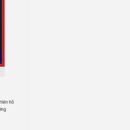
tiên hỗ
ởng