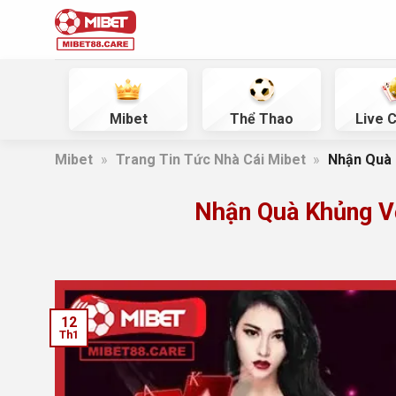
Chuyển
đến
nội
dung
Mibet
Thể Thao
Live 
Mibet
»
Trang Tin Tức Nhà Cái Mibet
»
Nhận Quà 
Nhận Quà Khủng V
12
Th1