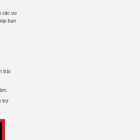
n các ưu
giúp bạn
 trải
năm.
 trợ