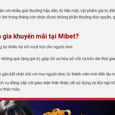
 với nhiều giải thưởng hấp dẫn, từ tiền mặt, vật phẩm giá trị đế
ợc lớn trong tháng còn nhận được những phần thưởng độc quyền, 
 gia khuyến mãi tại Mibet?
ại nhiều lợi ích vượt trội cho người chơi.
những quà tặng giá trị, giúp tối ưu hóa số vốn và kéo dài thời gian
 gắn kết chặt chẽ với mọi người chơi, từ thành viên mới đến lâu 
h vụ đẳng cấp với giao diện thân thiện, dễ sử dụng và đội ngũ hỗ
i thắc mắc.