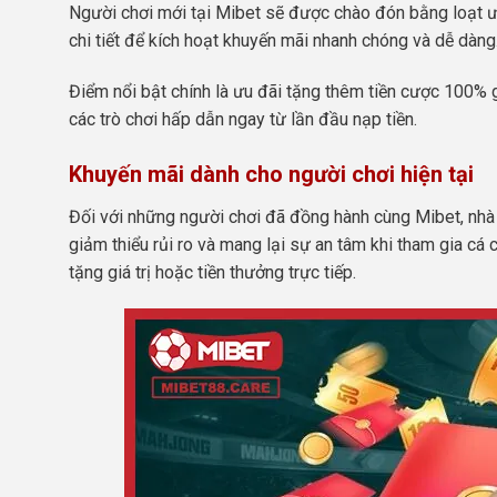
Người chơi mới tại Mibet sẽ được chào đón bằng loạt ư
chi tiết để kích hoạt khuyến mãi nhanh chóng và dễ dàng
Điểm nổi bật chính là ưu đãi tặng thêm tiền cược 100% gi
các trò chơi hấp dẫn ngay từ lần đầu nạp tiền.
Khuyến mãi dành cho người chơi hiện tại
Đối với những người chơi đã đồng hành cùng Mibet, nhà
giảm thiểu rủi ro và mang lại sự an tâm khi tham gia cá 
tặng giá trị hoặc tiền thưởng trực tiếp.