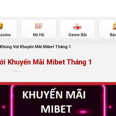
Casino
Nổ Hũ
Game Bài
Bắ
Khủng Với Khuyến Mãi Mibet Tháng 1
ới Khuyến Mãi Mibet Tháng 1