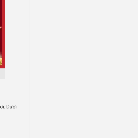
ơi. Dưới