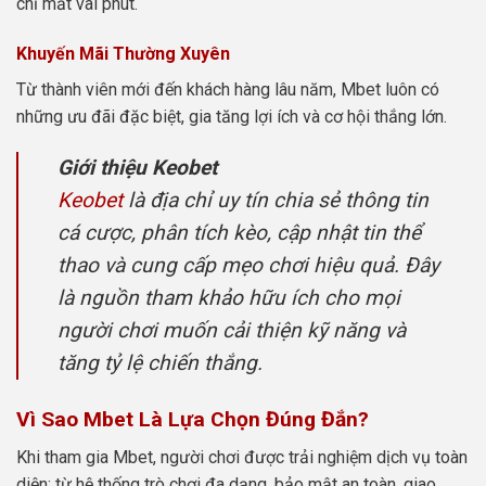
chỉ mất vài phút.
Khuyến Mãi Thường Xuyên
Từ thành viên mới đến khách hàng lâu năm, Mbet luôn có
những ưu đãi đặc biệt, gia tăng lợi ích và cơ hội thắng lớn.
Giới thiệu Keobet
Keobet
là địa chỉ uy tín chia sẻ thông tin
cá cược, phân tích kèo, cập nhật tin thể
thao và cung cấp mẹo chơi hiệu quả. Đây
là nguồn tham khảo hữu ích cho mọi
người chơi muốn cải thiện kỹ năng và
tăng tỷ lệ chiến thắng.
Vì Sao Mbet Là Lựa Chọn Đúng Đắn?
Khi tham gia Mbet, người chơi được trải nghiệm dịch vụ toàn
diện: từ hệ thống trò chơi đa dạng, bảo mật an toàn, giao