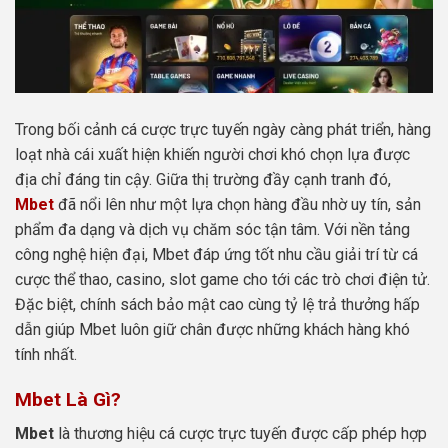
Trong bối cảnh cá cược trực tuyến ngày càng phát triển, hàng
loạt nhà cái xuất hiện khiến người chơi khó chọn lựa được
địa chỉ đáng tin cậy. Giữa thị trường đầy cạnh tranh đó,
Mbet
đã nổi lên như một lựa chọn hàng đầu nhờ uy tín, sản
phẩm đa dạng và dịch vụ chăm sóc tận tâm. Với nền tảng
công nghệ hiện đại, Mbet đáp ứng tốt nhu cầu giải trí từ cá
cược thể thao, casino, slot game cho tới các trò chơi điện tử.
Đặc biệt, chính sách bảo mật cao cùng tỷ lệ trả thưởng hấp
dẫn giúp Mbet luôn giữ chân được những khách hàng khó
tính nhất.
Mbet Là Gì?
Mbet
là thương hiệu cá cược trực tuyến được cấp phép hợp