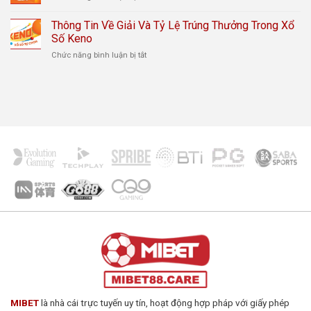
Tin
Đại
Xổ
Khuyến
Cậy
Số
Mãi
Thông Tin Về Giải Và Tỷ Lệ Trúng Thưởng Trong Xổ
Cho
Bingo
Mibet
Số Keno
Mọi
Là
Tháng
Người
ở
Chức năng bình luận bị tắt
Gì?
1
Chơi
Thông
Cách
Tin
Chơi
Về
Và
Giải
Quy
Và
Tắc
Tỷ
Cơ
Lệ
Bản
Trúng
Thưởng
Trong
Xổ
Số
Keno
MIBET
là nhà cái trực tuyến uy tín, hoạt động hợp pháp với giấy phép