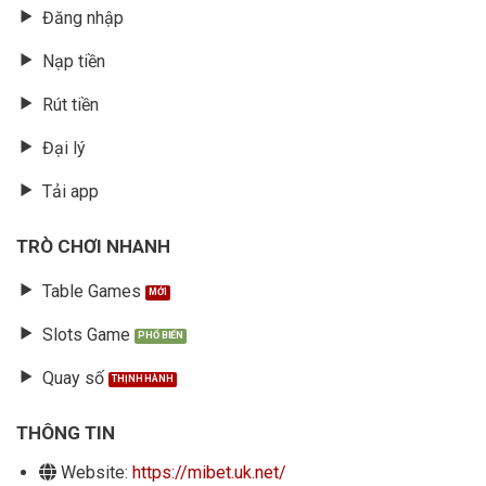
Đăng nhập
Nạp tiền
Rút tiền
Đại lý
Tải app
TRÒ CHƠI NHANH
Table Games
Slots Game
Quay số
THÔNG TIN
Website:
https://mibet.uk.net/