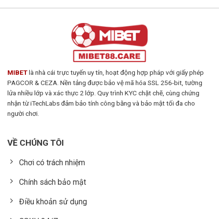
Keno
MIBET
là nhà cái trực tuyến uy tín, hoạt động hợp pháp với giấy phép
PAGCOR & CEZA. Nền tảng được bảo vệ mã hóa SSL 256-bit, tường
lửa nhiều lớp và xác thực 2 lớp. Quy trình KYC chặt chẽ, cùng chứng
nhận từ iTechLabs đảm bảo tính công bằng và bảo mật tối đa cho
người chơi.
VỀ CHÚNG TÔI
Chơi có trách nhiệm
Chính sách bảo mật
Điều khoản sử dụng