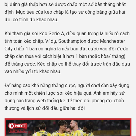
bị đánh giá thấp hơn sẽ được chấp một số bàn thắng nhất
định. Mục tiêu của kèo chấp là tạo sự công bằng giữa hai
đội có trình độ khác nhau.
Khi tham gia soi kèo Serie A, điều quan trọng là hiểu rõ cách
tính toán kèo chấp. Ví dụ, Southampton được Manchester
City chấp 1 bàn có nghĩa là nếu bạn đặt cược vào đội được
chấp cần thua với cách biệt ít hơn 1 bàn (hoặc hòa/ thắng)
để thắng cược. Kèo chấp có thể thay đổi trước trận đấu dựa
vào nhiều yếu tố khác nhau.
Để nâng cao khả năng thắng cược, người chơi cần xây dựng
cho mình một chiến lược soi kèo hiệu quả. Anh em hãy sử
dụng các trang web thống kê để theo dõi phong độ, chấn
thương và lịch sử đối đầu giữa hai đội.