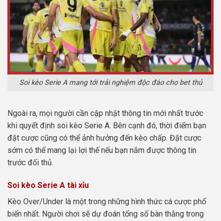
Soi kèo Serie A mang tới trải nghiệm độc đáo cho bet thủ
Ngoài ra, mọi người cần cập nhật thông tin mới nhất trước
khi quyết định soi kèo Serie A. Bên cạnh đó, thời điểm bạn
đặt cược cũng có thể ảnh hưởng đến kèo chấp. Đặt cược
sớm có thể mang lại lợi thế nếu bạn nắm được thông tin
trước đối thủ.
Soi kèo Serie A tài xỉu
Kèo Over/Under là một trong những hình thức cá cược phổ
biến nhất. Người chơi sẽ dự đoán tổng số bàn thắng trong