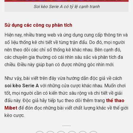
Soi kèo Serie A có tỷ lệ cạnh tranh
Sử dụng các công cụ phân tích
Hiện nay, nhiều trang web và ứng dụng cung cấp thông tin và
số liệu thống kê chi tiết về từng trận đấu. Do đó, mọi người
nên theo dõi các chỉ số thống kê khác nhau. Bên cạnh đó,
các chuyên gia thường có cái nhìn sâu sắc và phân tích đa
chiều. Điều này giúp bạn có được những góc nhìn mới.
Như vậy, bài viết trên đây vừa hướng dẫn độc giả về cách
soi kèo Serie A
với những cửa cược khác nhau. Muốn chơi
tốt, mọi người cần có kiến thức sâu rộng và chi tiết về giải
đấu này. Độc giả hãy tiếp tục theo dõi thêm trang
thể thao
Mibet
để đón đọc những bài viết chất lượng khác về thế giới
kèo cược.