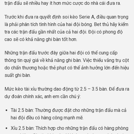
trận đấu sẽ nhiều hay ít hơn mức cược do nhà cái đưa ra.
Trước khi đưa ra quyết định soi kèo Serie A, điều quan trọng
là phải phân tích tình hình của hai đội bóng. Bet thủ hãy kiểm
tra các trận đấu gần nhất của cả hai đội. Đội có phong độ
cao sẽ có khả năng ghi bàn tốt hơn.
Những trận đấu trước đây giữa hai đội có thể cung cấp
thông tin quý giá về khả năng ghi bàn. Việc thiếu vắng trụ cột
do chấn thương hoặc thẻ phạt có thể ảnh hưởng lớn đến hiệu
suất ghi bàn.
Mức kèo tài xỉu thường dao động từ 2.5 – 3.5 bàn. Để đưa ra
dự đoán chính xác, anh em cần chú ý:
Tài 2.5 bàn: Thường được đặt cho những trận đấu mà cả
hai đội đều có hàng công mạnh mẽ.
Xỉu 2.5 bàn: Thích hợp cho những trận đấu có hàng phòng